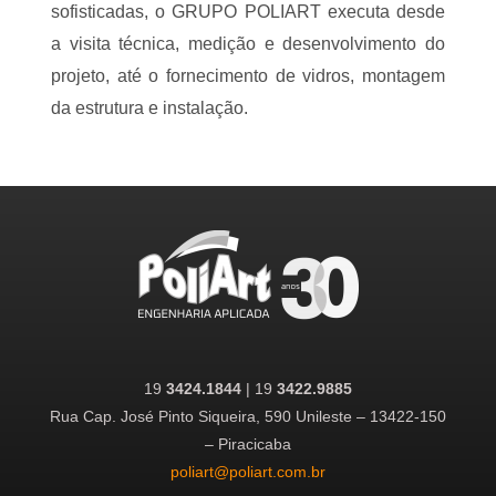
sofisticadas, o GRUPO POLIART executa desde
a visita técnica, medição e desenvolvimento do
projeto, até o fornecimento de vidros, montagem
da estrutura e instalação.
19
3424.1844
| 19
3422.9885
Rua Cap. José Pinto Siqueira, 590 Unileste – 13422-150
– Piracicaba
poliart@poliart.com.br