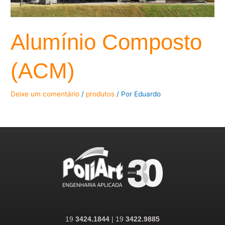
Alumínio Composto
(ACM)
Deixe um comentário
/
produtos
/ Por
Eduardo
19
3424.1844
| 19
3422.9885